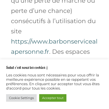
qu’une perte de marché ou
perte d’une chance)
consécutifs à l’utilisation du
site
https://www.barbonserviceal
apersonne.fr
. Des espaces
interactifs (possibilité de
Salut c'est nous les cookies ;)
poser des questions dans
Les cookies nous sont nécessaires pour vous offrir la
meilleure expérience possible en se rappelant vos
l’espace contact) sont à la
préférences. En cliquant sur accepter tout vous êtes
d'accord pour tous les cookies.
disposition des utilisateurs.
Cookie Settings
Accepter tout
undefined
https://www.barbonserviceal